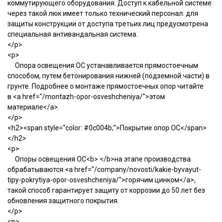
коммутирующего оборудования. Доступ к кабельной системе
через такой люк имеет только технический персонал: для
защиты конструкции от доступа третьих лиц предусмотрена
специальная антивандальная система.
</p>
<p>
Опора освещения ОС устанавливается прямостоечным
способом, путем бетонирования нижней (подземной части) в
грунте. Подробнее о монтаже прямостоечных опор читайте
в <a href="/montazh-opor-osveshcheniya/">этом
материале</a>.
</p>
<h2><span style="color: #0c004b;">Покрытие опор ОС</span>
</h2>
<p>
Опоры освещения ОС<b> </b>на этапе производства
обрабатываются <a href="/company/novosti/kakie-byvayut-
tipy-pokrytiya-opor-osveshcheniya/">горячим цинком</a>,
такой способ гарантирует защиту от коррозии до 50 лет без
обновления защитного покрытия.
</p>
<p>