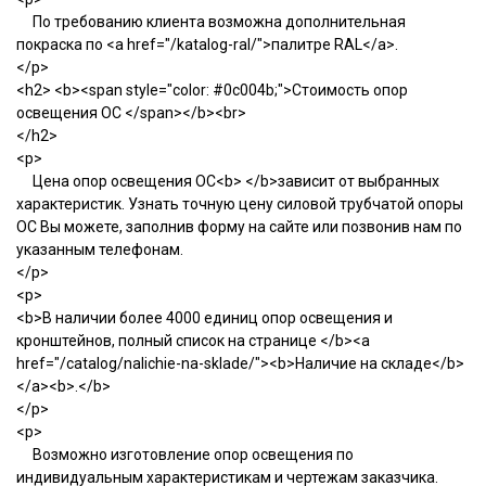
По требованию клиента возможна дополнительная
покраска по <a href="/katalog-ral/">палитре RAL</a>.
</p>
<h2> <b><span style="color: #0c004b;">Стоимость опор
освещения ОС </span></b><br>
</h2>
<p>
Цена опор освещения ОС<b> </b>зависит от выбранных
характеристик. Узнать точную цену силовой трубчатой опоры
ОС Вы можете, заполнив форму на сайте или позвонив нам по
указанным телефонам.
</p>
<p>
<b>В наличии более 4000 единиц опор освещения и
кронштейнов, полный список на странице </b><a
href="/catalog/nalichie-na-sklade/"><b>Наличие на складе</b>
</a><b>.</b>
</p>
<p>
Возможно изготовление опор освещения по
индивидуальным характеристикам и чертежам заказчика.