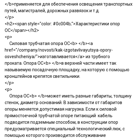
</b>применяется для обеспечения освещения транспортных
путей, магистралей, дорожных развязок и т.д.
</p>
<h2><span style="color: #0c004b;">Характеристики опор
ОС</span></h2>
<p>
Силовая трубчатая опора ОС<b> </b><a
href="/company/novosti/kak-izgotavlivayutsya-opory-
osveshcheniya/">изготавливается</a> из трубного
проката. Опора ОС<b> </b>в верхней части имеет так
называемую посадочную площадку, на которую с помощью
кронштейнов крепятся светильники.
</p>
<p>
Опора ОС<b> </b>может иметь разные габариты, толщину
стенок, диаметр оснований. В зависимости от габаритов
опоры меняется допустимая нагрузка. Если к силовой
прямостоечной трубчатой опоре питающий кабель
подводится подземным способом, в конструкции опор
предусматривается специальный технологический люк, с
помощью которого производится обслуживание